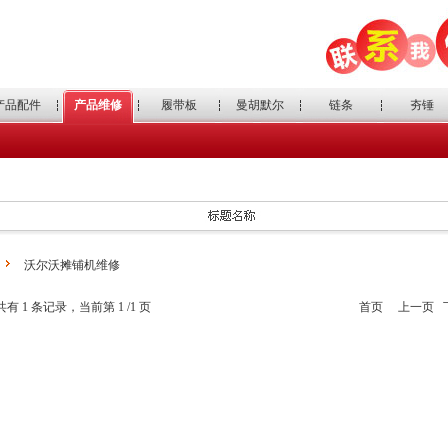
产品配件
产品维修
履带板
曼胡默尔
链条
夯锤
沃尔沃摊铺机维修
共有
1
条记录，当前第
1
/
1
页
首页
上一页